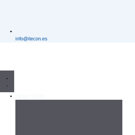
info@itecon.es
Itecon grupo