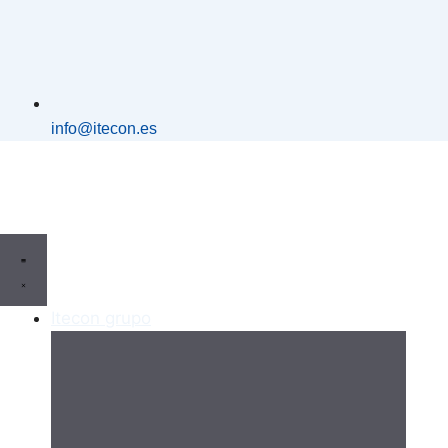
info@itecon.es
Itecon grupo